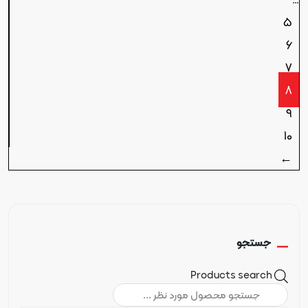
…
5
6
7
8
9
10
←
جستجو
Products search