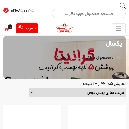
Products search
02188500095
0
عضویت
یکسال
خانه
/ محصول گارانتی /
یکسال
/ برگه 8
نمایش 85–96 از 113 نتیجه