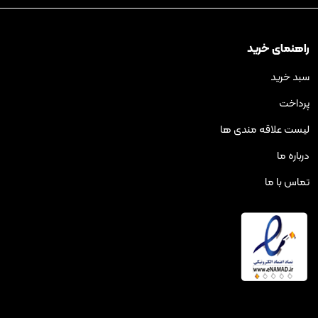
رید
ه مندی ها