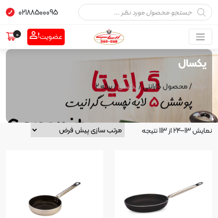
02188500095
0
عضویت
حصول گارانتی /
یکسال
/ برگه 2