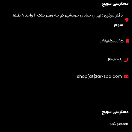
ریع
دفتر مرکزی : تهران خیابان خرمشهر کوچه رهبر پلاک ۲ واحد ۸ طبقه
02188
4
shop[at]zar-sa
ریع