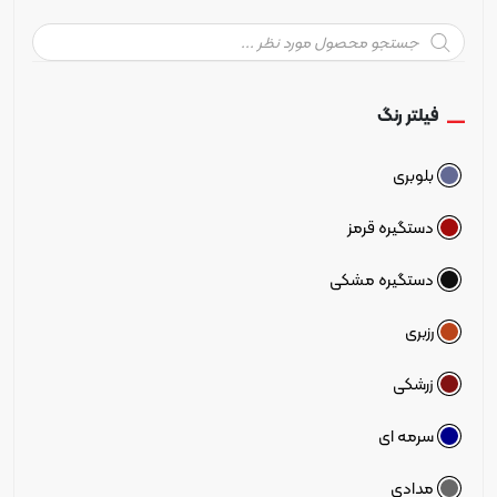
Pr
تر رنگ
بری
گیره قرمز
تگیره مشکی
ری
شکی
مه ای
ادی