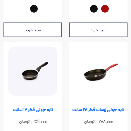
سبد خرید
سبد خرید
رساب قطر 28 سانت
تابه جولی قطر 14 سانت
2,788,0
تومان
1,259,000
تومان