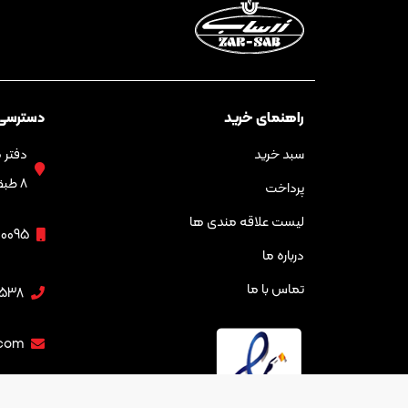
راهنمای خرید
دسترسی
سبد خرید
۸ طبقه سوم
پرداخت
لیست علاقه مندی ها
00095
درباره ما
تماس با ما
538
.com