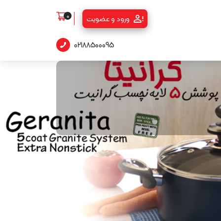
0
ورود و عضویت
02188500095