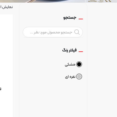
نمایش 1–12 از 22 نتیجه
جستجو
Products
search
فیلتر رنگ
مشکی
نقره ای
تا