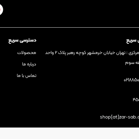
 سریع
دسترسی سریع
دفتر مرکزی : تهران خیابان خرمشهر کوچه رهبر پلاک ۲ واحد
محصولات
درباره ما
تماس با ما
021885
45
shop[at]zar-sab