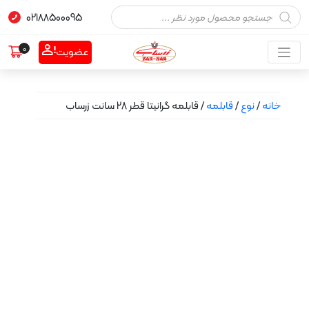
02188500095
0
عضویت
نوع
/
قابلمه
/ قابلمه گرانیتا قطر 28 سانت زرساب