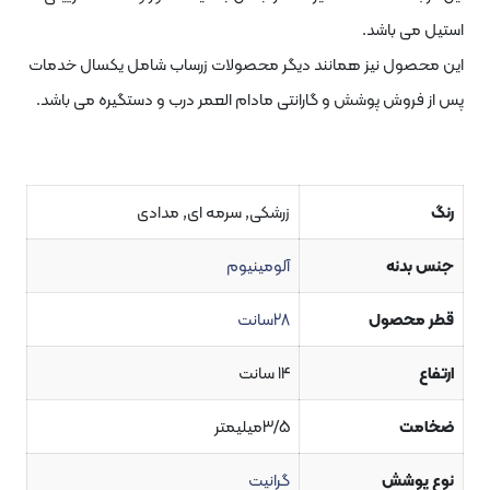
 باشد.
ول نیز همانند دیگر محصولات زرساب شامل یکسال خدمات
وش پوشش و گارانتی مادام العمر درب و دستگیره می باشد.
زرشکی, سرمه ای, مدادی
دنه
آلومینیوم
حصول
28سانت
14 سانت
ت
3/5میلیمتر
وشش
گرانیت