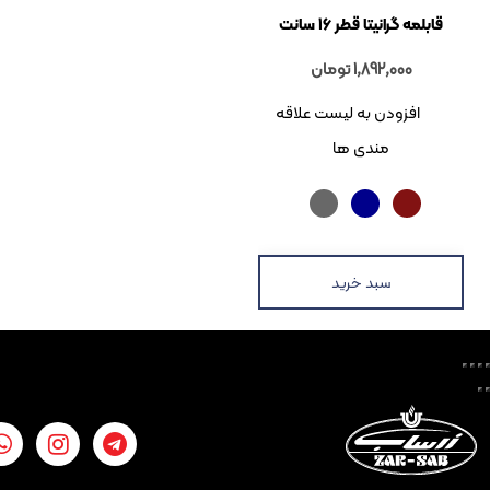
رانیتا قطر 16 سانت
1,892,000
تومان
زودن به لیست علاقه
مندی ها
سبد خرید