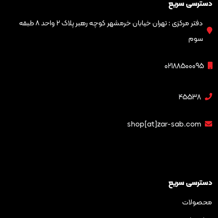
ریع
دفتر مرکزی : تهران خیابان خرمشهر کوچه رهبر پلاک ۲ واحد ۸ طبقه
02188
4
shop[at]zar-sa
ریع