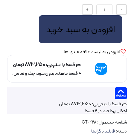
قابلمه
+
گرانیتا
قطر
فزودن به سبد خرید
28
سانت
زرساب
عدد
دن به لیست علاقه مندی ها
873,250
هر قسط با اسنپ‌پی:
تومان
۴ قسط ماهانه. بدون سود، چک و ضامن.
873,250
ا دیجی‌پی:
تومان
خت در 4 قسط
محصول:
GT-428
بلمه
,
گرانیتا