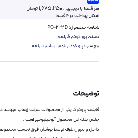
1,675,250
هر قسط با دیجی‌پی:
تومان
امکان پرداخت در 4 قسط
شناسه محصول:
PC-432 D
دسته:
پرو کوک
,
قابلمه
برچسب:
پرو کوک
,
تاوه
,
زرساب
,
قابلمه
توضیحات
قابلمه پروکوک یکی از محصولات شرکت زرساب میباشد که 
جنس بدنه این محصول آلومینیومی است .
داخل و بیرون ظرف توسط پوشش فوق نچسب مخصوص اس