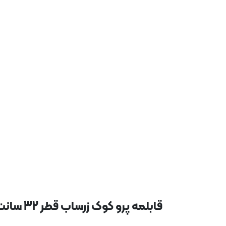
قابلمه پرو کوک زرساب قطر 32 سانت با درب آلومینیومی