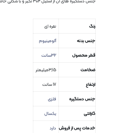
جنس دستگیره های آن از استیل 304 نگیر و با شکلی خاص جهت مصارف حرفه ای طراحی شده است .
رنگ
نقره ای
جنس بدنه
آلومینیوم
قطر محصول
32سانت
ضخامت
3/5میلیمتر
ارتفاع
17 سانت
جنس دستگیره
فلزی
گارانتی
یکسال
خدمات پس از فروش
دارد