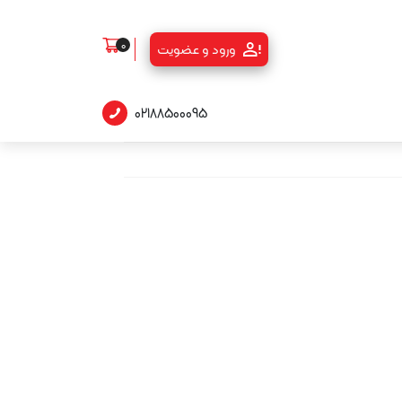
0
ورود و عضویت
02188500095