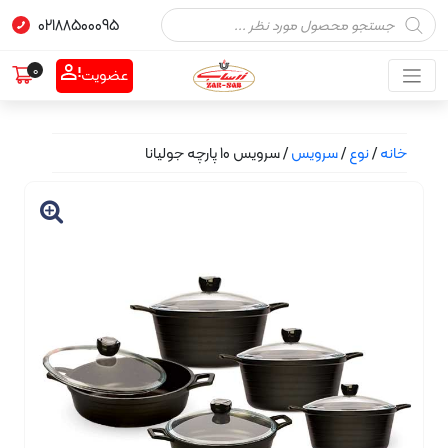
02188500095
0
عضویت
نوع
/
سرویس
/ سرویس 10 پارچه جولیانا