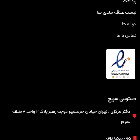
ه مندی ها
ریع
دفتر مرکزی : تهران خیابان خرمشهر کوچه رهبر پلاک ۲ واحد ۸ طبقه
02188