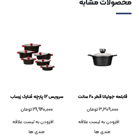
لات مشابه
ولیانا قطر 20 سانت
سرویس 12 پارچه مُنارک زرساب
3,309,00
تومان
29,940,000
تومان
زودن به لیست علاقه
افزودن به لیست علاقه
مندی ها
مندی ها