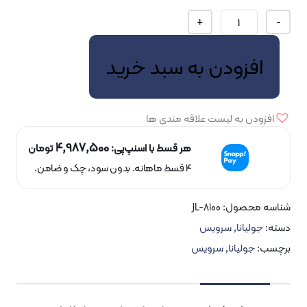
سرویس
+
10
پارچه
فزودن به سبد خرید
جولیانا
عدد
دن به لیست علاقه مندی ها
4,987,500
هر قسط با اسنپ‌پی:
تومان
۴ قسط ماهانه. بدون سود، چک و ضامن.
محصول:
JL-8100
لیانا
,
سرویس
جولیانا
,
سرویس