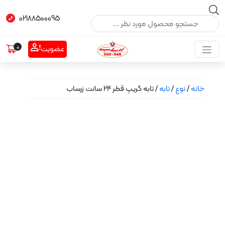
Products s
02188500095
0
عضویت
نوع
/
تابه
/ تابه گریپ قطر 24 سانت زرساب