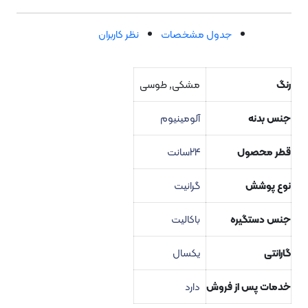
جدول مشخصات
نظر کاربران
مشکی, طوسی
نه
آلومینیوم
صول
24سانت
شش
گرانیت
تگیره
باکالیت
یکسال
پس از فروش
دارد