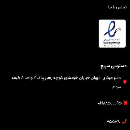
ریع
دفتر مرکزی : تهران خیابان خرمشهر کوچه رهبر پلاک ۲ واحد ۸ طبقه
02188
4