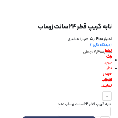
قطر 24 سانت زرساب
4
از 5 امتیاز
1
مشتری
اربر
1
)
2,
تومان
 سانت زرساب عدد