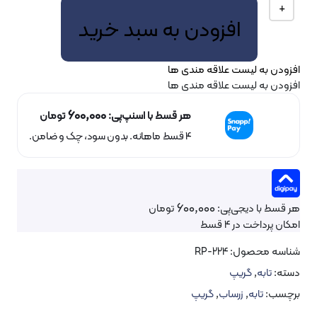
افزودن به سبد خرید
ه لیست علاقه مندی ها
ه لیست علاقه مندی ها
600,000
هر قسط با اسنپ‌پی:
تومان
۴ قسط ماهانه. بدون سود، چک و ضامن.
600,000
ا دیجی‌پی:
تومان
خت در 4 قسط
محصول:
RP-224
به
,
گریپ
تابه
,
زرساب
,
گریپ