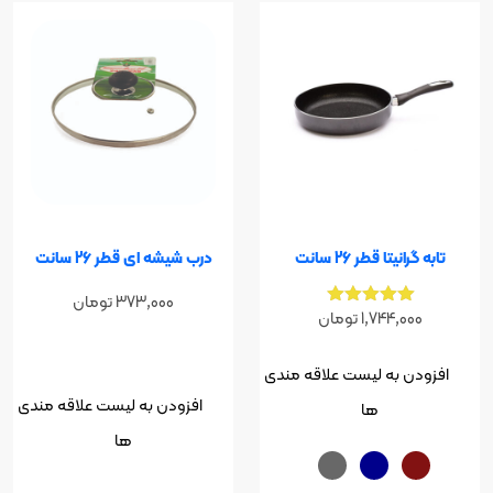
نیتا قطر 26 سانت
درب شیشه ای قطر 26 سانت
373,000
تومان
نمره
1,744,0
تومان
5.00
از 5
ن به لیست علاقه مندی
افزودن به لیست علاقه مندی
ها
ها