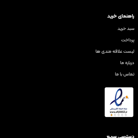
رید
ه مندی ها
ریع