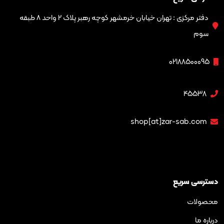
دفتر مرکزی : تهران خیابان خرمشهر کوچه رهبر پلاک ۲ واحد ۸ طبقه
02188
4
shop[at]zar-sa
ریع