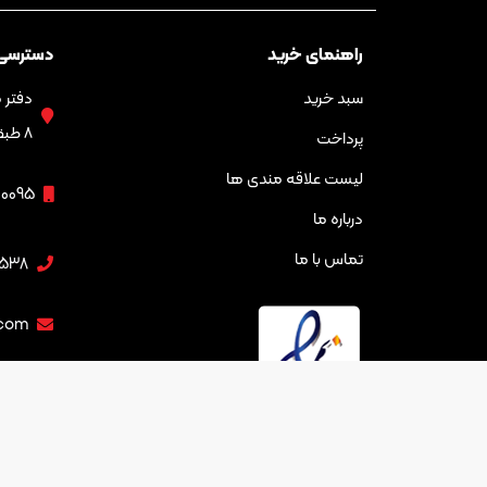
راهنمای خرید
دسترسی
سبد خرید
۸ طبقه سوم
پرداخت
لیست علاقه مندی ها
00095
درباره ما
تماس با ما
538
.com