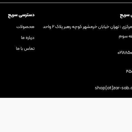
 سریع
دسترسی سریع
دفتر مرکزی : تهران خیابان خرمشهر کوچه رهبر پلاک ۲ واحد
محصولات
درباره ما
تماس با ما
021885
45
shop[at]zar-sab
طراحی سایت و سئو
: وب رمز