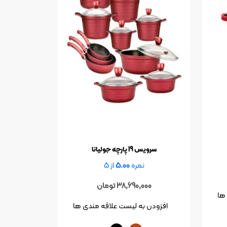
سرویس 19 پارچه جولیانا
نمره
5.00
از 5
38,690,000
تومان
ها
افزودن به لیست علاقه مندی ها