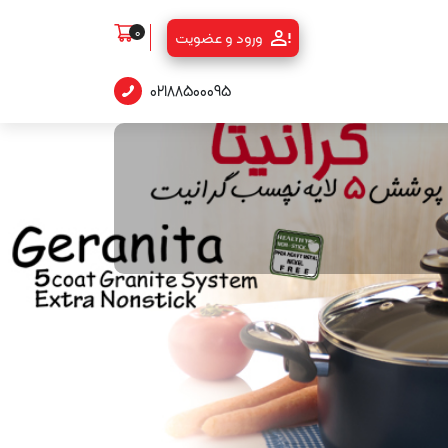
0
ورود و عضویت
02188500095