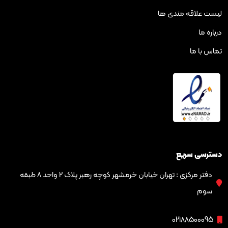
ه مندی ها
ریع
دفتر مرکزی : تهران خیابان خرمشهر کوچه رهبر پلاک ۲ واحد ۸ طبقه
02188