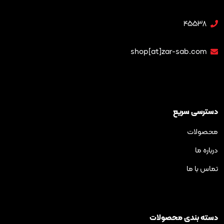
4
shop[at]zar-sa
ریع
ی محصولات