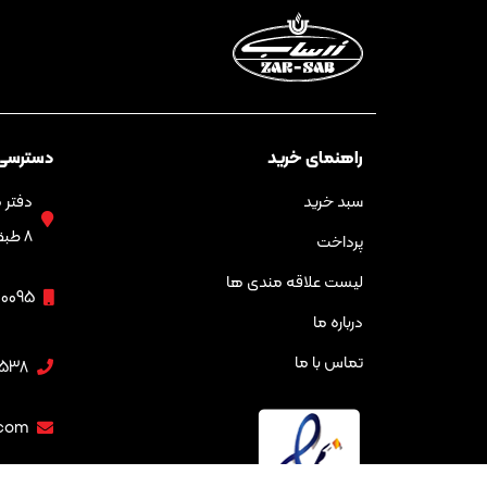
راهنمای خرید
دسترسی
سبد خرید
۸ طبقه سوم
پرداخت
لیست علاقه مندی ها
00095
درباره ما
تماس با ما
538
.com