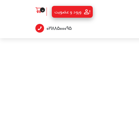
0
ورود و عضویت
02188500095