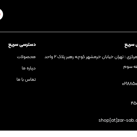
 سریع
دسترسی سریع
دفتر مرکزی : تهران خیابان خرمشهر کوچه رهبر پلاک ۲ واحد
محصولات
درباره ما
تماس با ما
021885
45
shop[at]zar-sab